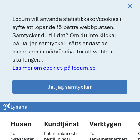
Locum vill använda statistikkakor/cookies i
syfte att löpande förbättra webbplatsen.
Samtycker du till det? Om du inte klickar
på "Ja, jag samtycker" sätts endast de
kakor som är nödvändiga för att webben
ska fungera.
Läs mer om cookies på locum.se
Ja, jag samtycker
locum.se
ear_sound
Lyssna
Huvudmeny
Husen
Kundtjänst
Verktygen
För
Felanmälan och
För
hyresgäster
beställningar
samarbetspartners