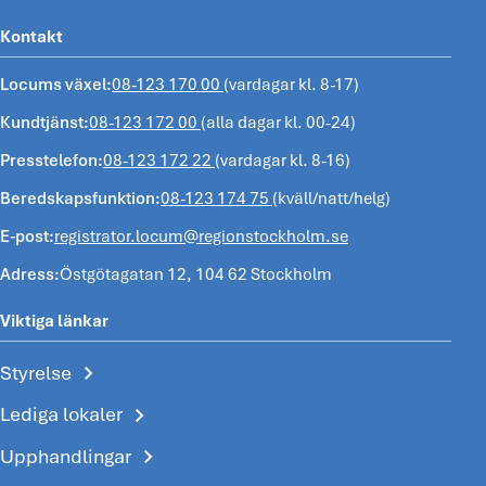
Kontakt
Locums växel:
08-123 170 00
(vardagar kl. 8-17)
Kundtjänst:
08-123 172 00
(alla dagar kl. 00-24)
Presstelefon:
08-123 172 22
(vardagar kl. 8-16)
Beredskapsfunktion:
08-123 174 75
(kväll/natt/helg)
E-post:
registrator.locum@regionstockholm.se
Adress:
Östgötagatan 12, 104 62 Stockholm
Viktiga länkar
chevron_right
Styrelse
chevron_right
Lediga lokaler
chevron_right
Upphandlingar