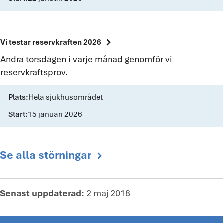
chevron_right
Vi testar reservkraften 2026
Andra torsdagen i varje månad genomför vi
reservkraftsprov.
Plats:
Hela sjukhusområdet
Start:
15 januari 2026
Se alla störningar
chevron_right
Senast uppdaterad:
2 maj 2018