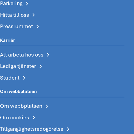
chevron_right
Parkering
chevron_right
Hitta till oss
chevron_right
Pressrummet
Karriär
chevron_right
Att arbeta hos oss
chevron_right
Lediga tjänster
chevron_right
Student
Om webbplatsen
chevron_right
Om webbplatsen
chevron_right
Om cookies
chevron_right
Tillgänglighetsredogörelse