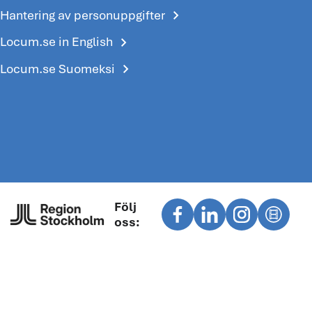
chevron_right
Hantering av personuppgifter
chevron_right
Locum.se in English
chevron_right
Locum.se Suomeksi
Följ
oss: