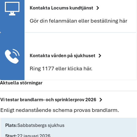
chevron_right
Kontakta Locums kundtjänst
Gör din felanmälan eller beställning här
chevron_right
Kontakta vården på sjukhuset
Ring 1177 eller klicka här.
Aktuella störningar
chevron_right
Vi testar brandlarm- och sprinklerprov 2026
Enligt nedanstående schema provas brandlarm.
Plats:
Sabbatsbergs sjukhus
Start:
22 januari 2026