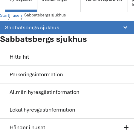
k
Sabbatsbergs sjukhus
Start
Husen
keyboard_arrow_down
Sabbatsbergs sjukhus
Sabbatsbergs sjukhus
Hitta hit
Parkeringsinformation
Allmän hyresgästinformation
Lokal hyresgästinformation
add
Händer i huset