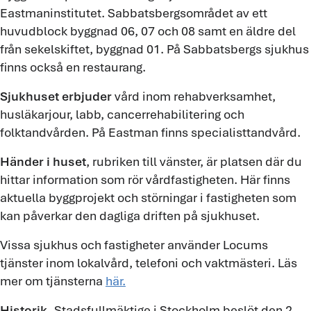
Eastmaninstitutet. Sabbatsbergsområdet av ett
huvudblock byggnad 06, 07 och 08 samt en äldre del
från sekelskiftet, byggnad 01. På Sabbatsbergs sjukhus
finns också en restaurang.
Sjukhuset erbjuder
vård inom rehabverksamhet,
husläkarjour, labb, cancerrehabilitering och
folktandvården. På Eastman finns specialisttandvård.
Händer i huset
, rubriken till vänster, är platsen där du
hittar information som rör vårdfastigheten. Här finns
aktuella byggprojekt och störningar i fastigheten som
kan påverkar den dagliga driften på sjukhuset.
Vissa sjukhus och fastigheter använder Locums
tjänster inom lokalvård, telefoni och vaktmästeri. Läs
mer om tjänsterna
här.
Historik.
Stadsfullmäktige i Stockholm beslöt den 2