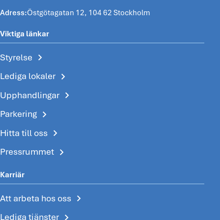
Adress:
Östgötagatan 12, 104 62 Stockholm
Viktiga länkar
chevron_right
Styrelse
chevron_right
Lediga lokaler
chevron_right
Upphandlingar
chevron_right
Parkering
chevron_right
Hitta till oss
chevron_right
Pressrummet
Karriär
chevron_right
Att arbeta hos oss
chevron_right
Lediga tjänster