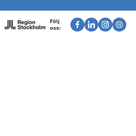
Följ
oss: