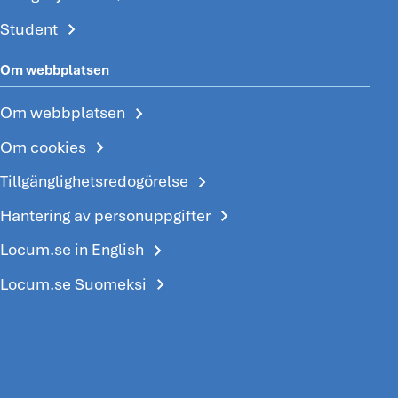
chevron_right
Student
Om webbplatsen
chevron_right
Om webbplatsen
chevron_right
Om cookies
chevron_right
Tillgänglighetsredogörelse
chevron_right
Hantering av personuppgifter
chevron_right
Locum.se in English
chevron_right
Locum.se Suomeksi