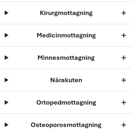
Kirurgmottagning
add
Medicinmottagning
add
Minnesmottagning
add
Närakuten
add
Ortopedmottagning
add
Osteoporosmottagning
add