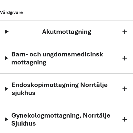
Vårdgivare
Akutmottagning
add
Barn- och ungdomsmedicinsk
add
mottagning
Endoskopimottagning Norrtälje
add
sjukhus
Gynekologmottagning, Norrtälje
add
Sjukhus