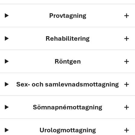
Provtagning
add
Rehabilitering
add
Röntgen
add
Sex- och samlevnadsmottagning
add
Sömnapnémottagning
add
Urologmottagning
add