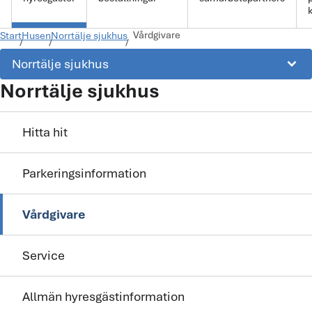
k
Vårdgivare
Start
Husen
Norrtälje sjukhus
keyboard_arrow_down
Norrtälje sjukhus
Norrtälje sjukhus
Hitta hit
Parkeringsinformation
Vårdgivare
Service
Allmän hyresgästinformation