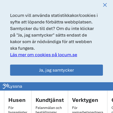
Locum vill använda statistikkakor/cookies i
syfte att löpande förbättra webbplatsen.
Samtycker du till det? Om du inte klickar
på "Ja, jag samtycker" sätts endast de
kakor som är nödvändiga för att webben
ska fungera.
Läs mer om cookies på locum.se
Ja, jag samtycker
locum.se
ear_sound
Lyssna
Huvudmeny
Husen
Kundtjänst
Verktygen
För
Felanmälan och
För
hyresgäster
beställningar
samarbetspartners