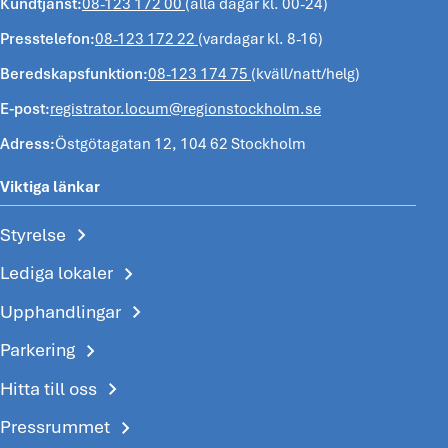
Kundtjänst:
08-123 172 00
(alla dagar kl. 00-24)
Presstelefon:
08-123 172 22
(vardagar kl. 8-16)
Beredskapsfunktion:
08-123 174 75
(kväll/natt/helg)
E-post:
registrator.locum@regionstockholm.se
Adress:
Östgötagatan 12, 104 62 Stockholm
Viktiga länkar
chevron_right
Styrelse
chevron_right
Lediga lokaler
chevron_right
Upphandlingar
chevron_right
Parkering
chevron_right
Hitta till oss
chevron_right
Pressrummet