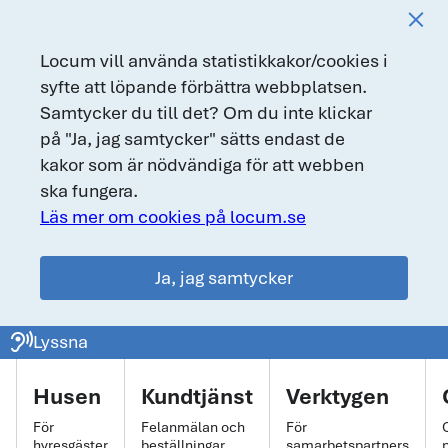
Locum vill använda statistikkakor/cookies i
syfte att löpande förbättra webbplatsen.
Samtycker du till det? Om du inte klickar
på "Ja, jag samtycker" sätts endast de
kakor som är nödvändiga för att webben
ska fungera.
Läs mer om cookies på locum.se
Ja, jag samtycker
locum.se
ear_sound
Lyssna
Huvudmeny
Husen
Kundtjänst
Verktygen
För
Felanmälan och
För
hyresgäster
beställningar
samarbetspartners