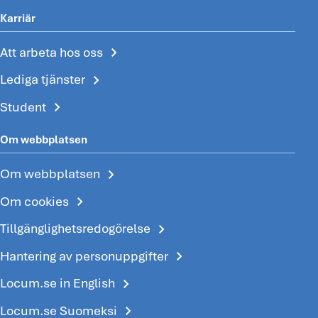
Karriär
chevron_right
Att arbeta hos oss
chevron_right
Lediga tjänster
chevron_right
Student
Om webbplatsen
chevron_right
Om webbplatsen
chevron_right
Om cookies
chevron_right
Tillgänglighetsredogörelse
chevron_right
Hantering av personuppgifter
chevron_right
Locum.se in English
chevron_right
Locum.se Suomeksi