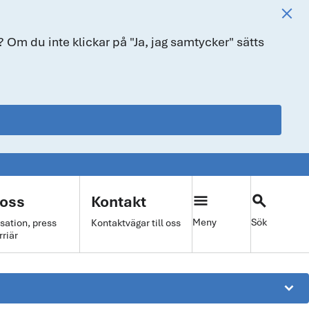
 Om du inte klickar på "Ja, jag samtycker" sätts
menu
search
oss
Kontakt
Meny
Sök
sation, press
Kontaktvägar till oss
rriär
keyboard_arrow_down