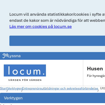
Locum vill använda statistikkakor/cookies i syfte a
endast de kakor som är nödvändiga för att webben
Läs mer om cookies på locum.se
locum.se
ear_sound
Lyssna
Huvudmeny
Husen
För hyresgä
Utb
Start
Verktygen
Entreprenörsutbildningar och sekretessförbindelse
Verktygen