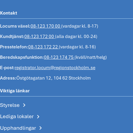
Kontakt
Locums växel:
08-123 170 00
(vardagar kl. 8-17)
Kundtjänst:
08-123 172 00
(alla dagar kl. 00-24)
Presstelefon:
08-123 172 22
(vardagar kl. 8-16)
Beredskapsfunktion:
08-123 174 75
(kväll/natt/helg)
E-post:
registrator.locum@regionstockholm.se
Adress:
Östgötagatan 12, 104 62 Stockholm
Viktiga länkar
chevron_right
Styrelse
chevron_right
Lediga lokaler
chevron_right
Upphandlingar