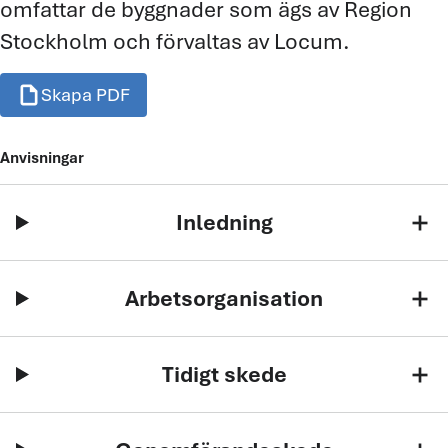
omfattar de byggnader som ägs av Region
Stockholm och förvaltas av Locum.
draft
Skapa PDF
Anvisningar
Inledning
add
Arbetsorganisation
add
Tidigt skede
add