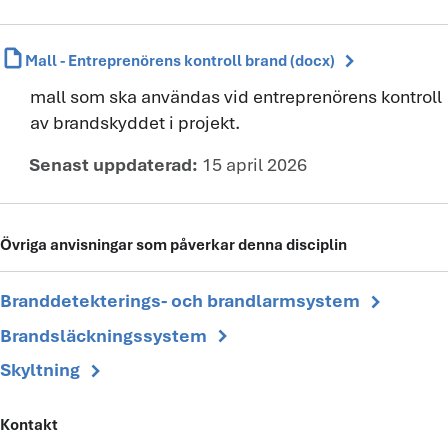
draft
chevron_right
Mall - Entreprenörens kontroll brand (docx)
mall som ska användas vid entreprenörens kontroll
av brandskyddet i projekt.
Senast uppdaterad:
15 april 2026
Övriga anvisningar som påverkar denna disciplin
chevron_right
Branddetekterings- och brandlarmsystem
chevron_right
Brandsläckningssystem
chevron_right
Skyltning
Kontakt