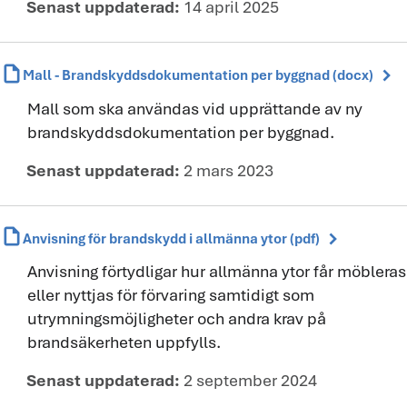
Senast uppdaterad:
14 april 2025
draft
chevron_right
Mall - Brandskyddsdokumentation per byggnad (docx)
Mall som ska användas vid upprättande av ny
brandskyddsdokumentation per byggnad.
Senast uppdaterad:
2 mars 2023
draft
chevron_right
Anvisning för brandskydd i allmänna ytor (pdf)
Anvisning förtydligar hur allmänna ytor får möbleras
eller nyttjas för förvaring samtidigt som
utrymningsmöjligheter och andra krav på
brandsäkerheten uppfylls.
Senast uppdaterad:
2 september 2024