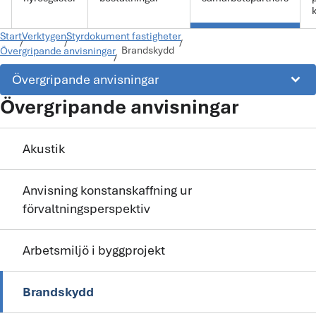
k
Start
Verktygen
Styrdokument fastigheter
Brandskydd
Övergripande anvisningar
keyboard_arrow_down
Övergripande anvisningar
Övergripande anvisningar
Akustik
Anvisning konstanskaffning ur
förvaltningsperspektiv
Arbetsmiljö i byggprojekt
Brandskydd