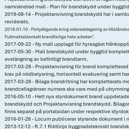
namnändrad mall - Plan för brandskydd under byggti
2019-08-14 - Projektanvisning brandskydd har i sa
reviderats.
2018-01-10 - Förtydligande kring vidaredelegering av tillståndsa
Fullmaktsblankett brandfarliga heta arbeten".
2017-09-22 - Ny mall upplagd för hyresgäst frånkoppl
2017-05-30 - Mall brandskydd under byggtid komplet
avstängning av befintligt brandlarm.
2017-03-28 - Projektanvisning för brand kompletterad
krav på nödbelysning, horisontell evakuering samt h
2017-03-28 - Bilaga brandritning har kompletterats me
brandcellsgränser numera ska vara med på utrymning
2016-05-10 - Helt nya styrdokument brand uppdelade p
brandskydd och Projektanvisning brandskydd. Bilago
finns separat på portalsidan under respektive styrd
2016-01-28 - Locum publicerar styrande dokument i n
2013-12-12 - R.7.1 Riktlinje byggnadstekniskt bran