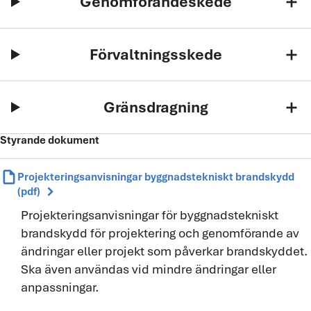
Genomförandeskede
add
Förvaltningsskede
add
Gränsdragning
add
Styrande dokument
draft
Projekteringsanvisningar byggnadstekniskt brandskydd
chevron_right
(pdf)
Projekteringsanvisningar för byggnadstekniskt
brandskydd för projektering och genomförande av
ändringar eller projekt som påverkar brandskyddet.
Ska även användas vid mindre ändringar eller
anpassningar.