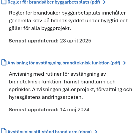
draft
chevron_right
Regler för brandsäker byggarbetsplats (pdf)
Regler för brandsäker byggarbetsplats innehåller
generella krav på brandskyddet under byggtid och
gäller för alla byggprojekt.
Senast uppdaterad:
23 april 2025
draft
chevron_right
Anvisning för avstängning brandteknisk funktion (pdf)
Anvisning med rutiner för avstängning av
brandteknisk funktion, främst brandlarm och
sprinkler. Anvisningen gäller projekt, förvaltning och
hyresgästens ändringsarbeten.
Senast uppdaterad:
14 maj 2024
draft
chevron_right
Avstängningstillstånd brandlarm (docx)