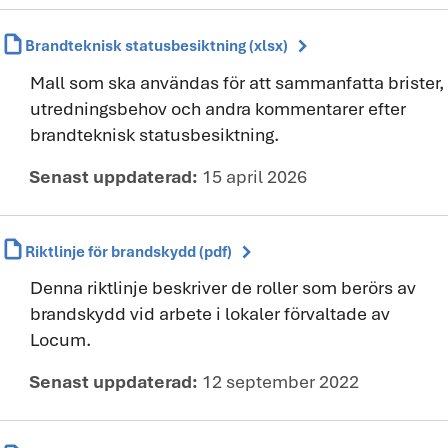
draft
chevron_right
Brandteknisk statusbesiktning (xlsx)
Mall som ska användas för att sammanfatta brister,
utredningsbehov och andra kommentarer efter
brandteknisk statusbesiktning.
Senast uppdaterad:
15 april 2026
draft
chevron_right
Riktlinje för brandskydd (pdf)
Denna riktlinje beskriver de roller som berörs av
brandskydd vid arbete i lokaler förvaltade av
Locum.
Senast uppdaterad:
12 september 2022