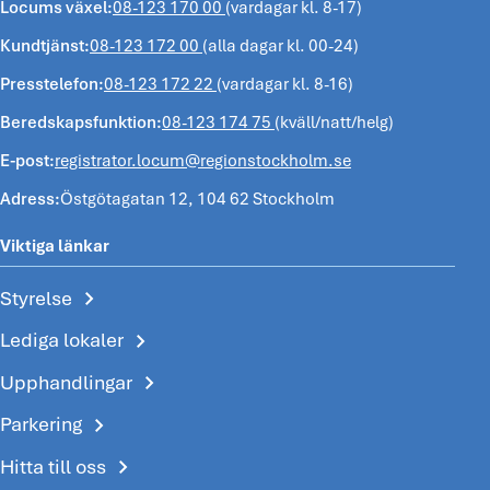
Locums växel:
08-123 170 00
(vardagar kl. 8-17)
Kundtjänst:
08-123 172 00
(alla dagar kl. 00-24)
Presstelefon:
08-123 172 22
(vardagar kl. 8-16)
Beredskapsfunktion:
08-123 174 75
(kväll/natt/helg)
E-post:
registrator.locum@regionstockholm.se
Adress:
Östgötagatan 12, 104 62 Stockholm
Viktiga länkar
chevron_right
Styrelse
chevron_right
Lediga lokaler
chevron_right
Upphandlingar
chevron_right
Parkering
chevron_right
Hitta till oss