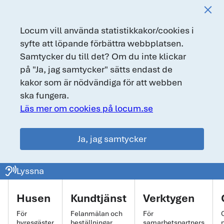
Locum vill använda statistikkakor/cookies i
syfte att löpande förbättra webbplatsen.
Samtycker du till det? Om du inte klickar
på "Ja, jag samtycker" sätts endast de
kakor som är nödvändiga för att webben
ska fungera.
Läs mer om cookies på locum.se
Ja, jag samtycker
locum.se
ear_sound
Lyssna
Huvudmeny
Husen
Kundtjänst
Verktygen
För
Felanmälan och
För
hyresgäster
beställningar
samarbetspartners