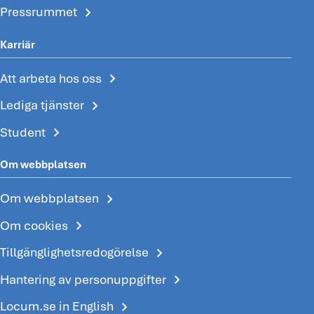
chevron_right
Pressrummet
Karriär
chevron_right
Att arbeta hos oss
chevron_right
Lediga tjänster
chevron_right
Student
Om webbplatsen
chevron_right
Om webbplatsen
chevron_right
Om cookies
chevron_right
Tillgänglighetsredogörelse
chevron_right
Hantering av personuppgifter
chevron_right
Locum.se in English