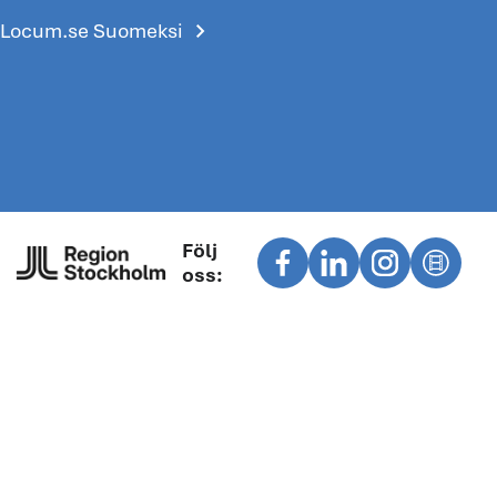
chevron_right
Locum.se Suomeksi
Följ
oss: