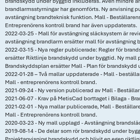
brandskydd under byggtid inkluderas. Även mindre ä
brandlarmsstyrningar har genomförts. Ny anvisning p
avstängning brandteknisk funktion. Mall - Beställarens
Entreprenörens kontroll brand har även uppdaterats.
2022-03-25 - Mall för avstängning släcksystem är revi
avstängning brandlarm ersätter mall för avstängning 
2022-03-15 - Nya regler publicerade: Regler för bran
ersätter Riktlinje brandskydd under byggtid. Ny mall 
Brandskyddsplan ersätter Mall - Plan för brandskydd 
2022-01-28 – Två mallar uppdaterade - Mall - beställa
Mall - entreprenörens kontroll brand.
2021-09-24 - Ny version publicerad av Mall - Beställar
2021-06-07 - Krav på MetisCad borttaget i Bilaga - Bra
2021-02-01 - Nya mallar publicerade, Mall - Beställar
Mall - Entreprenörens kontroll brand.
2020-03-23 - Ny mall upplagd - Avstängning brandsl
2019-08-14 - De delar som rör brandskydd under byggt
Projektanvisning brandskydd och blivit en egen riktl