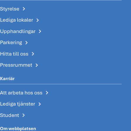
chevron_right
Styrelse
chevron_right
Lediga lokaler
chevron_right
Upphandlingar
chevron_right
Parkering
chevron_right
Hitta till oss
chevron_right
Pressrummet
Karriär
chevron_right
Att arbeta hos oss
chevron_right
Lediga tjänster
chevron_right
Student
Om webbplatsen