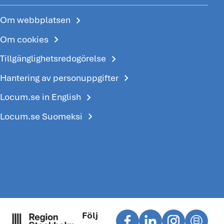
chevron_right
Om webbplatsen
chevron_right
Om cookies
chevron_right
Tillgänglighetsredogörelse
chevron_right
Hantering av personuppgifter
chevron_right
Locum.se in English
chevron_right
Locum.se Suomeksi
Följ