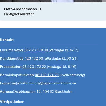
chevron_right
Mats Abrahamsson
Fastighetsdirektör
Kontakt
Locums växel:
08-123 170 00
(vardagar kl. 8-17)
Kundtjänst:
08-123 172 00
(alla dagar kl. 00-24)
Presstelefon:
08-123 172 22
(vardagar kl. 8-16)
Beredskapsfunktion:
08-123 174 75
(kväll/natt/helg)
E-post:
registrator.locum@regionstockholm.se
Adress:
Östgötagatan 12, 104 62 Stockholm
Viktiga länkar