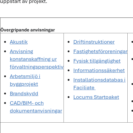
uppstart av projekt.
Övergripande anvisningar
Akustik
Driftinstruktioner
Anvisning
Fastighetsföroreningar
konstanskaffning ur
Fysisk tillgänglighet
förvaltningsperspektiv
Informationssäkerhet
Arbetsmiljö i
Installationsdatabas i
byggprojekt
Faciliate
Brandskydd
Locums Startpaket
CAD/BIM- och
dokumentanvisningar