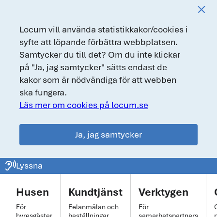
Locum vill använda statistikkakor/cookies i
syfte att löpande förbättra webbplatsen.
Samtycker du till det? Om du inte klickar
på "Ja, jag samtycker" sätts endast de
kakor som är nödvändiga för att webben
ska fungera.
Läs mer om cookies på locum.se
Ja, jag samtycker
locum.se
ear_sound
Lyssna
Huvudmeny
Husen
Kundtjänst
Verktygen
För
Felanmälan och
För
hyresgäster
beställningar
samarbetspartners