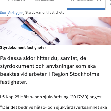
k
Styrdokument fastigheter
Start
Verktygen
Styrdokument fastigheter
På dessa sidor hittar du, samlat, de
styrdokument och anvisningar som ska
beaktas vid arbeten i Region Stockholms
fastigheter.
I 5 Kap 2§ Hälso- och sjukvårdslag (2017:30) anges:
”Där det bedrivs hälso- och sjukvårdsverksamhet ska