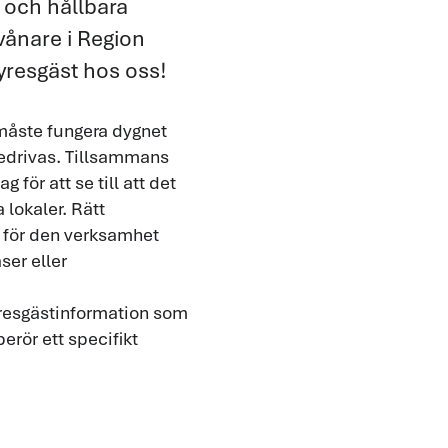
 och hållbara
ånare i Region
yresgäst hos oss!
 måste fungera dygnet
 bedrivas. Tillsammans
för att se till att det
a lokaler. Rätt
r för den verksamhet
ser eller
yresgästinformation som
berör ett specifikt