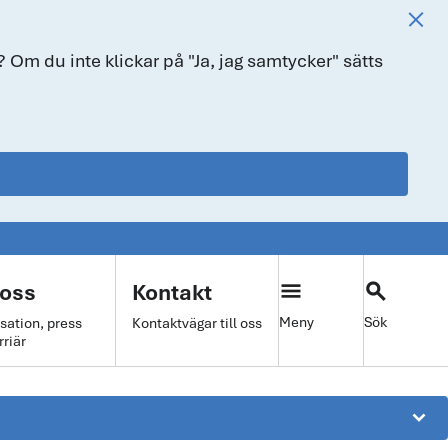
 Om du inte klickar på "Ja, jag samtycker" sätts
menu
search
oss
Kontakt
Meny
Sök
sation, press
Kontaktvägar till oss
rriär
keyboard_arrow_down