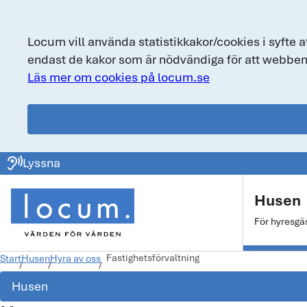
Locum vill använda statistikkakor/cookies i syfte a
endast de kakor som är nödvändiga för att webben
Läs mer om cookies på locum.se
locum.se
ear_sound
Lyssna
Huvudmeny
Husen
För hyresgä
Fastighetsförvaltning
Start
Husen
Hyra av oss
Husen