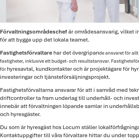
Förvaltningsområdeschef
är områdesansvarig, vilket i
för att bygga upp det lokala teamet.
Fastighetsförvaltare
har det övergripan
de ansvaret för allt
fastigheter, inklusive ett budget- och resultatansvar. Fastighetsfö
hyresavtal, kundkontakter och är projektägare för hy
för
investeringar och tjänsteförsäljningsprojekt.
Fastighetsförvaltarna ansvarar för att i samråd med tek
driftcontroller ta fram underlag till underhåll- och inves
innebär att förvaltningen löpande samlar in underhållsb
och hyresgäster.
Du som är hyresgäst hos Locum ställer lokalförfrågningar 
Kontaktuppgifter till våra förvaltare hittar du under 