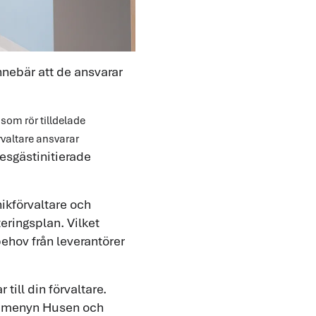
nnebär att de ansvarar
 som rör tilldelade
rvaltare ansvarar
resgästinitierade
nikförvaltare och
teringsplan. Vilket
ehov från leverantörer
till din förvaltare.
toppmenyn Husen och