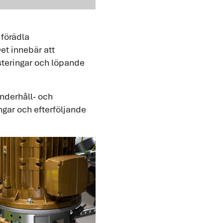
 förädla
et innebär att
esteringar och löpande
underhåll- och
gar och efterföljande