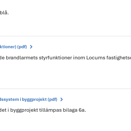
blå.
chevron_right
ktioner) (pdf)
de brandlarmets styrfunktioner inom Locums fastighetsob
chevron_right
dssystem i byggprojekt (pdf)
t i byggprojekt tillämpas bilaga 6a.