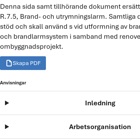
Denna sida samt tillhörande dokument ersätter
R.7.5, Brand- och utrymningslarm. Samtliga 
stöd och skall använd s vid utformning av br
och brandlarmsystem i samband med renoverin
ombyggnadsprojekt.
draft
Skapa PDF
Anvisningar
Inledning
Arbetsorganisation