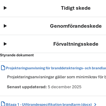
Tidigt skede
Genomförandeskede
Förvaltningsskede
Styrande dokument
draft
Projekteringsanvisning för branddetekterings- och brandl
Projekteringsanvisningar gäller som minimikrav för
Senast uppdaterad:
5 december 2025
draft
chevron_right
Bilaga 1 - Utförandespecifikation brandlarm (docx)