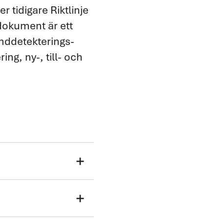
 tidigare Riktlinje
dokument är ett
anddetekterings-
g, ny-, till- och
add
add