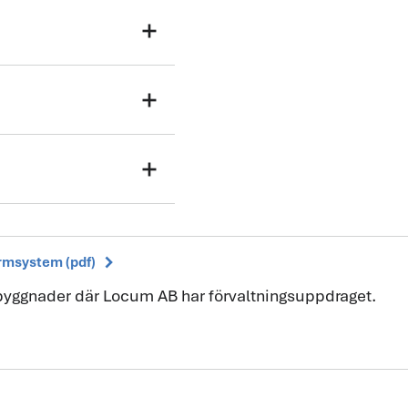
add
add
add
chevron_right
armsystem (pdf)
 byggnader där Locum AB har förvaltningsuppdraget.