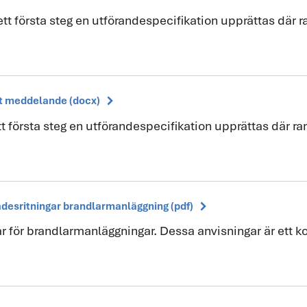
t första steg en utförandespecifikation upprättas där r
chevron_right
at meddelande (docx)
t första steg en utförandespecifikation upprättas där ra
chevron_right
mrådesritningar brandlarmanläggning (pdf)
ar för brandlarmanläggningar. Dessa anvisningar är ett k