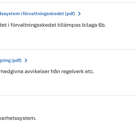
chevron_right
dssystem i förvaltningsskedet (pdf)
t i förvaltningsskedet tillämpas bilaga 6b.
chevron_right
gning (pdf)
edgivna avvikelser från regelverk etc.
äkerhetssystem.