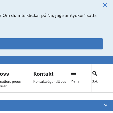
 Om du inte klickar på "Ja, jag samtycker" sätts
menu
search
oss
Kontakt
Meny
Sök
sation, press
Kontaktvägar till oss
rriär
keyboard_arrow_down