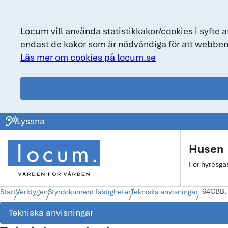
Locum vill använda statistikkakor/cookies i syfte a
endast de kakor som är nödvändiga för att webben
Läs mer om cookies på locum.se
locum.se
ear_sound
Lyssna
Huvudmeny
Husen
För hyresgä
64CBB. 
Start
Verktygen
Styrdokument fastigheter
Tekniska anvisningar
Tekniska anvisningar