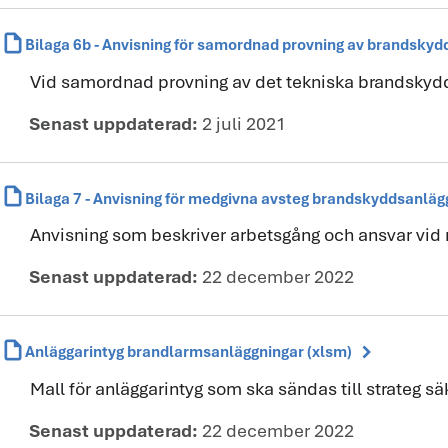
draft
Bilaga 6b - Anvisning för samordnad provning av brandskyd
Vid samordnad provning av det tekniska brandskydde
Senast uppdaterad:
2 juli 2021
draft
Bilaga 7 - Anvisning för medgivna avsteg brandskyddsanläg
Anvisning som beskriver arbetsgång och ansvar vid m
Senast uppdaterad:
22 december 2022
draft
chevron_right
Anläggarintyg brandlarmsanläggningar (xlsm)
Mall för anläggarintyg som ska sändas till strateg s
Senast uppdaterad:
22 december 2022