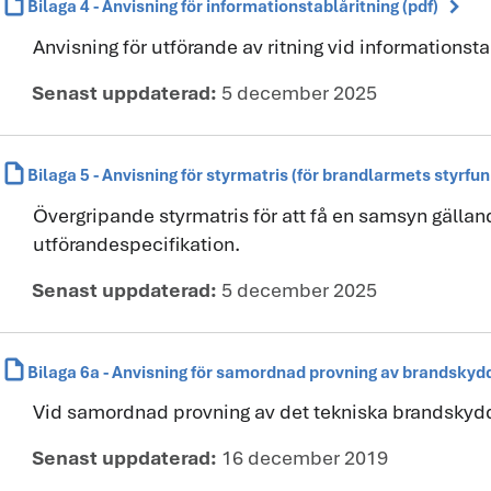
draft
chevron_right
Bilaga 4 - Anvisning för informationstablåritning (pdf)
Anvisning för utförande av ritning vid informationsta
Senast uppdaterad:
5 december 2025
draft
Bilaga 5 - Anvisning för styrmatris (för brandlarmets styrfun
Övergripande styrmatris för att få en samsyn gällan
utförandespecifikation.
Senast uppdaterad:
5 december 2025
draft
Bilaga 6a - Anvisning för samordnad provning av brandskyd
Vid samordnad provning av det tekniska brandskydde
Senast uppdaterad:
16 december 2019