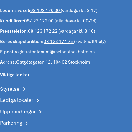
Locums växel:
08-123 170 00
(vardagar kl. 8-17)
Kundtjänst:
08-123 172 00
(alla dagar kl. 00-24)
Presstelefon:
08-123 172 22
(vardagar kl. 8-16)
Beredskapsfunktion:
08-123 174 75
(kväll/natt/helg)
E-post:
registrator.locum@regionstockholm.se
Adress:
Östgötagatan 12, 104 62 Stockholm
Viktiga länkar
chevron_right
Styrelse
chevron_right
Lediga lokaler
chevron_right
Upphandlingar
chevron_right
Parkering