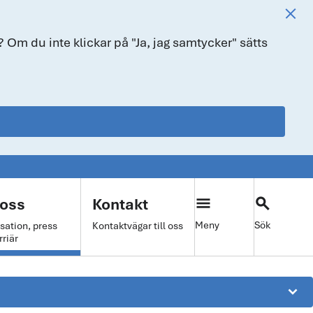
 Om du inte klickar på "Ja, jag samtycker" sätts
menu
search
oss
Kontakt
Meny
Sök
sation, press
Kontaktvägar till oss
rriär
keyboard_arrow_down