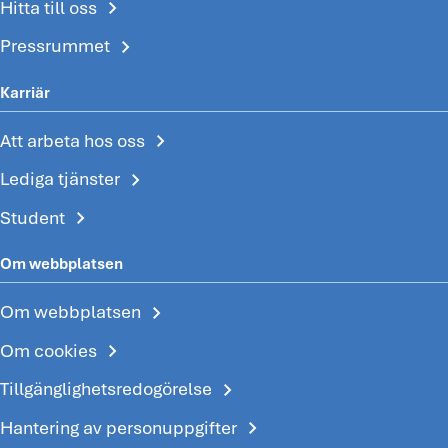
chevron_right
Hitta till oss
chevron_right
Pressrummet
Karriär
chevron_right
Att arbeta hos oss
chevron_right
Lediga tjänster
chevron_right
Student
Om webbplatsen
chevron_right
Om webbplatsen
chevron_right
Om cookies
chevron_right
Tillgänglighetsredogörelse
chevron_right
Hantering av personuppgifter