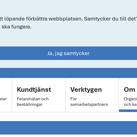
tt löpande förbättra webbplatsen. Samtycker du till det?
 ska fungera.
Ja, jag samtycker
Kundtjänst
Verktygen
Om 
ster
Felanmälan och
För
Organi
beställningar
samarbetspartners
och ka