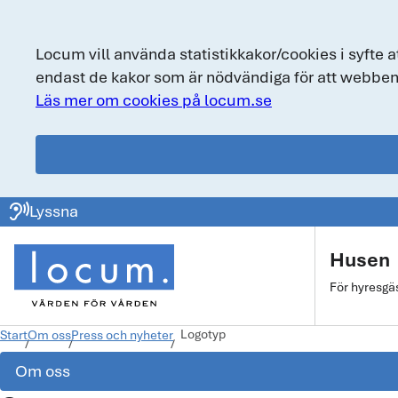
Locum vill använda statistikkakor/cookies i syfte a
endast de kakor som är nödvändiga för att webben
Läs mer om cookies på locum.se
locum.se
ear_sound
Lyssna
Huvudmeny
Husen
För hyresgä
Logotyp
Start
Om oss
Press och nyheter
Om oss