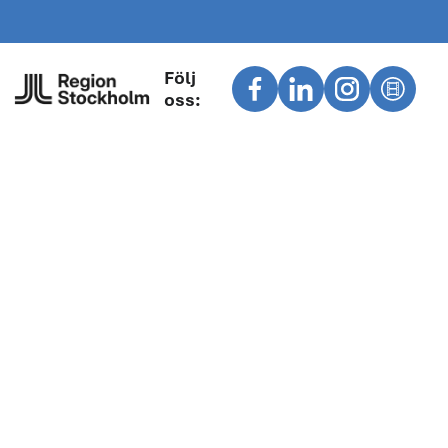
Följ
oss: