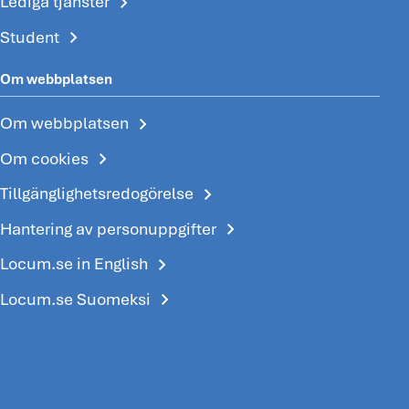
chevron_right
Lediga tjänster
chevron_right
Student
Om webbplatsen
chevron_right
Om webbplatsen
chevron_right
Om cookies
chevron_right
Tillgänglighetsredogörelse
chevron_right
Hantering av personuppgifter
chevron_right
Locum.se in English
chevron_right
Locum.se Suomeksi