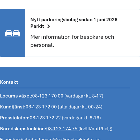
Nytt parkeringsbolag sedan 1 juni 2026 -
chevron_right
Parkit
Mer information för besökare och
personal.
Kontakt
Locums växel:
08-123 170 00
(vardagar kl. 8-17)
Kundtjänst:
08-123 172 00
(alla dagar kl. 00-24)
Presstelefon:
08-123 172 22
(vardagar kl. 8-16)
Beredskapsfunktion:
08-123 174 75
(kväll/natt/helg)
E-post:
registrator.locum@regionstockholm.se