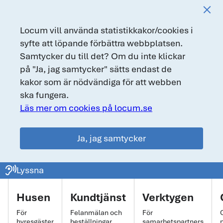
Locum vill använda statistikkakor/cookies i
syfte att löpande förbättra webbplatsen.
Samtycker du till det? Om du inte klickar
på "Ja, jag samtycker" sätts endast de
kakor som är nödvändiga för att webben
ska fungera.
Läs mer om cookies på locum.se
Ja, jag samtycker
locum.se
ear_sound
Lyssna
Huvudmeny
Husen
Kundtjänst
Verktygen
För
Felanmälan och
För
hyresgäster
beställningar
samarbetspartners