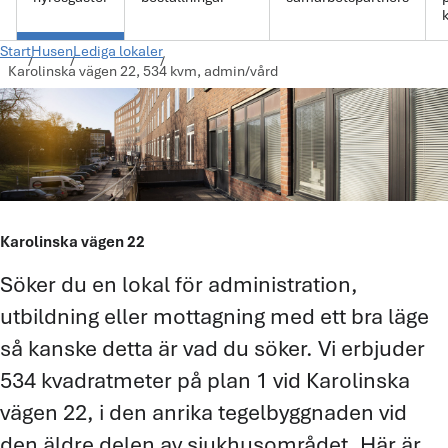
k
Start
Husen
Lediga lokaler
Karolinska vägen 22, 534 kvm, admin/vård
Karolinska vägen 22
Söker du en lokal för administration,
utbildning eller mottagning med ett bra läge
så kanske detta är vad du söker. Vi erbjuder
534 kvadratmeter på plan 1 vid Karolinska
vägen 22, i den anrika tegelbyggnaden vid
den äldre delen av sjukhusområdet. Här är