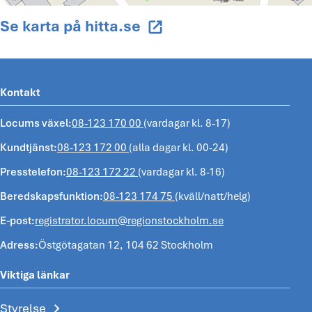
Se karta på hitta.se
open_in_new
Kontakt
Locums växel:
08-123 170 00
(vardagar kl. 8-17)
Kundtjänst:
08-123 172 00
(alla dagar kl. 00-24)
Presstelefon:
08-123 172 22
(vardagar kl. 8-16)
Beredskapsfunktion:
08-123 174 75
(kväll/natt/helg)
E-post:
registrator.locum@regionstockholm.se
Adress:
Östgötagatan 12, 104 62 Stockholm
Viktiga länkar
chevron_right
Styrelse