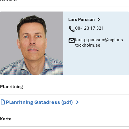
chevron_right
Lars Persson
phone
08-123 17 321
mail
lars.p.persson@regions
tockholm.se
Planritning
chevron_right
draft
Planritning Gatadress (pdf)
Karta