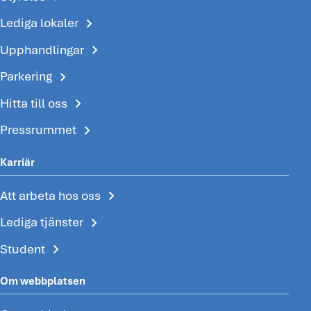
chevron_right
Lediga lokaler
chevron_right
Upphandlingar
chevron_right
Parkering
chevron_right
Hitta till oss
chevron_right
Pressrummet
Karriär
chevron_right
Att arbeta hos oss
chevron_right
Lediga tjänster
chevron_right
Student
Om webbplatsen