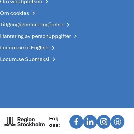
chevron_right
Om webbplatsen
chevron_right
Om cookies
chevron_right
Tillgänglighetsredogörelse
chevron_right
Hantering av personuppgifter
chevron_right
Locum.se in English
chevron_right
Locum.se Suomeksi
Följ
oss: