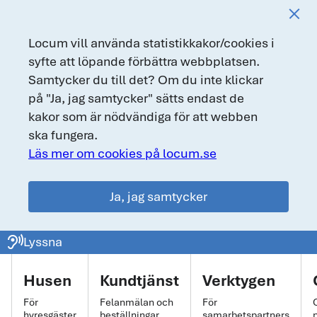
Locum vill använda statistikkakor/cookies i
syfte att löpande förbättra webbplatsen.
Samtycker du till det? Om du inte klickar
på "Ja, jag samtycker" sätts endast de
kakor som är nödvändiga för att webben
ska fungera.
Läs mer om cookies på locum.se
Ja, jag samtycker
locum.se
ear_sound
Lyssna
Huvudmeny
Husen
Kundtjänst
Verktygen
För
Felanmälan och
För
hyresgäster
beställningar
samarbetspartners