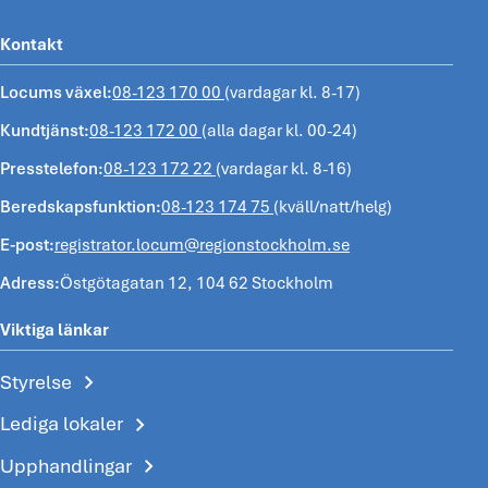
Kontakt
Locums växel:
08-123 170 00
(vardagar kl. 8-17)
Kundtjänst:
08-123 172 00
(alla dagar kl. 00-24)
Presstelefon:
08-123 172 22
(vardagar kl. 8-16)
Beredskapsfunktion:
08-123 174 75
(kväll/natt/helg)
E-post:
registrator.locum@regionstockholm.se
Adress:
Östgötagatan 12, 104 62 Stockholm
Viktiga länkar
chevron_right
Styrelse
chevron_right
Lediga lokaler
chevron_right
Upphandlingar