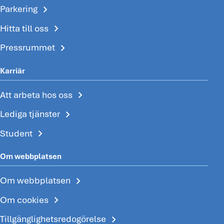
chevron_right
Parkering
chevron_right
Hitta till oss
chevron_right
Pressrummet
Karriär
chevron_right
Att arbeta hos oss
chevron_right
Lediga tjänster
chevron_right
Student
Om webbplatsen
chevron_right
Om webbplatsen
chevron_right
Om cookies
chevron_right
Tillgänglighetsredogörelse