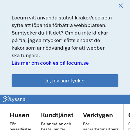
Locum vill använda statistikkakor/cookies i
syfte att löpande förbättra webbplatsen.
Samtycker du till det? Om du inte klickar
på "Ja, jag samtycker" sätts endast de
kakor som är nödvändiga för att webben
ska fungera.
Läs mer om cookies på locum.se
Ja, jag samtycker
locum.se
ear_sound
Lyssna
Huvudmeny
Husen
Kundtjänst
Verktygen
För
Felanmälan och
För
hyresgäster
beställningar
samarbetspartners