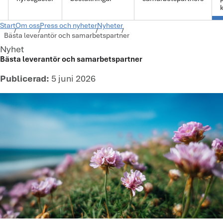
k
Start
Om oss
Press och nyheter
Nyheter
Bästa leverantör och samarbetspartner
Nyhet
Bästa leverantör och samarbetspartner
Publicerad:
5 juni 2026