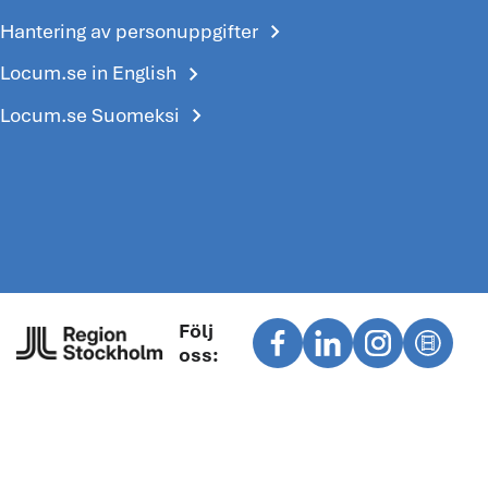
chevron_right
Hantering av personuppgifter
chevron_right
Locum.se in English
chevron_right
Locum.se Suomeksi
Följ
oss: