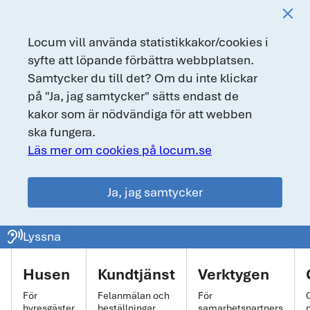
Locum vill använda statistikkakor/cookies i
syfte att löpande förbättra webbplatsen.
Samtycker du till det? Om du inte klickar
på "Ja, jag samtycker" sätts endast de
kakor som är nödvändiga för att webben
ska fungera.
Läs mer om cookies på locum.se
Ja, jag samtycker
locum.se
ear_sound
Lyssna
Huvudmeny
Husen
Kundtjänst
Verktygen
För
Felanmälan och
För
hyresgäster
beställningar
samarbetspartners