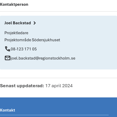
Kontaktperson
chevron_right
Joel Backstad
Projektledare
Projektområde Södersjukhuset
phone
08-123 171 05
mail
joel.backstad@regionstockholm.se
Senast uppdaterad:
17 april 2024
Kontakt