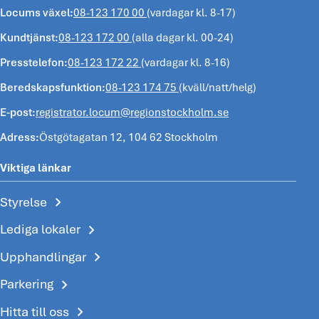
Locums växel:
08-123 170 00
(vardagar kl. 8-17)
Kundtjänst:
08-123 172 00
(alla dagar kl. 00-24)
Presstelefon:
08-123 172 22
(vardagar kl. 8-16)
Beredskapsfunktion:
08-123 174 75
(kväll/natt/helg)
E-post:
registrator.locum@regionstockholm.se
Adress:
Östgötagatan 12, 104 62 Stockholm
Viktiga länkar
chevron_right
Styrelse
chevron_right
Lediga lokaler
chevron_right
Upphandlingar
chevron_right
Parkering
chevron_right
Hitta till oss