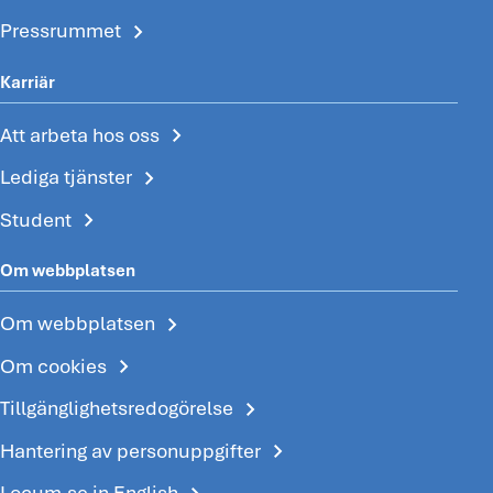
chevron_right
Pressrummet
Karriär
chevron_right
Att arbeta hos oss
chevron_right
Lediga tjänster
chevron_right
Student
Om webbplatsen
chevron_right
Om webbplatsen
chevron_right
Om cookies
chevron_right
Tillgänglighetsredogörelse
chevron_right
Hantering av personuppgifter
Locum.se in English