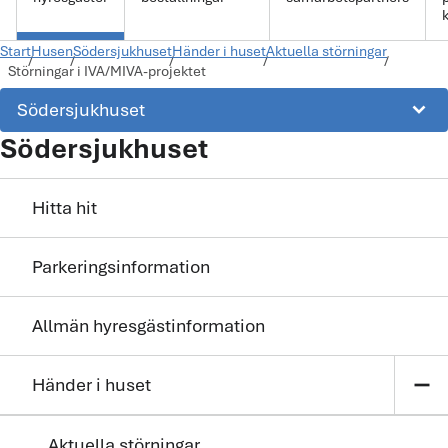
k
Start
Husen
Södersjukhuset
Händer i huset
Aktuella störningar
Störningar i IVA/MIVA-projektet
keyboard_arrow_down
Södersjukhuset
Södersjukhuset
Hitta hit
Parkeringsinformation
Allmän hyresgästinformation
remove
Händer i huset
Aktuella störningar