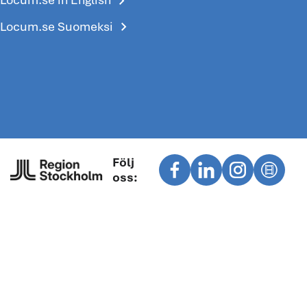
chevron_right
chevron_right
Locum.se Suomeksi
Följ
oss: