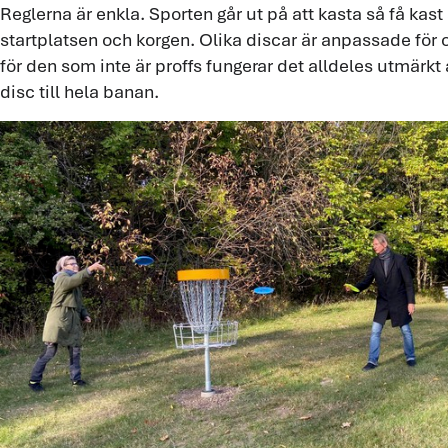
Reglerna är enkla. Sporten går ut på att kasta så få kas
startplatsen och korgen. Olika discar är anpassade för o
för den som inte är proffs fungerar det alldeles utmär
disc till hela banan.