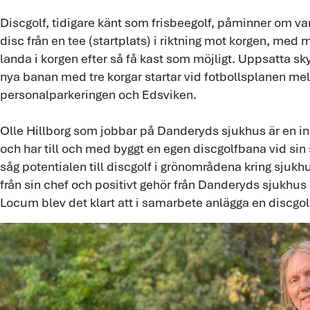
Discgolf, tidigare känt som frisbeegolf, påminner om van
disc från en tee (startplats) i riktning mot korgen, med m
landa i korgen efter så få kast som möjligt. Uppsatta sk
nya banan med tre korgar startar vid fotbollsplanen mel
personalparkeringen och Edsviken.
Olle Hillborg som jobbar på Danderyds sjukhus är en in
och har till och med byggt en egen discgolfbana vid sin
såg potentialen till discgolf i grönområdena kring sjukhu
från sin chef och positivt gehör från Danderyds sjukhus 
Locum blev det klart att i samarbete anlägga en discgol