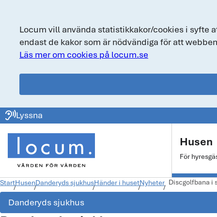
Locum vill använda statistikkakor/cookies i syfte a
endast de kakor som är nödvändiga för att webben
Läs mer om cookies på locum.se
locum.se
ear_sound
Lyssna
Huvudmeny
Husen
För hyresgä
Discgolfbana i
Start
Husen
Danderyds sjukhus
Händer i huset
Nyheter
Danderyds sjukhus