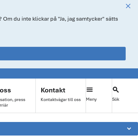
 Om du inte klickar på "Ja, jag samtycker" sätts
menu
search
oss
Kontakt
Meny
Sök
sation, press
Kontaktvägar till oss
rriär
keyboard_arrow_down