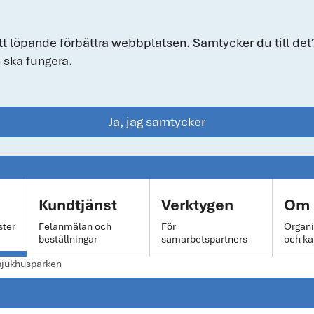
tt löpande förbättra webbplatsen. Samtycker du till det?
 ska fungera.
Ja, jag samtycker
Kundtjänst
Verktygen
Om 
ster
Felanmälan och
För
Organi
beställningar
samarbetspartners
och ka
 sjukhusparken