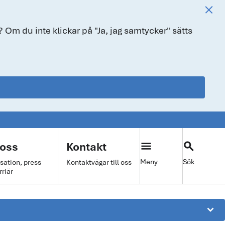
 Om du inte klickar på "Ja, jag samtycker" sätts
menu
search
oss
Kontakt
Meny
Sök
sation, press
Kontaktvägar till oss
rriär
keyboard_arrow_down