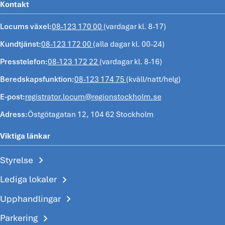
Kontakt
Locums växel:
08-123 170 00
(vardagar kl. 8-17)
Kundtjänst:
08-123 172 00
(alla dagar kl. 00-24)
Presstelefon:
08-123 172 22
(vardagar kl. 8-16)
Beredskapsfunktion:
08-123 174 75
(kväll/natt/helg)
E-post:
registrator.locum@regionstockholm.se
Adress:
Östgötagatan 12, 104 62 Stockholm
Viktiga länkar
chevron_right
Styrelse
chevron_right
Lediga lokaler
chevron_right
Upphandlingar
chevron_right
Parkering