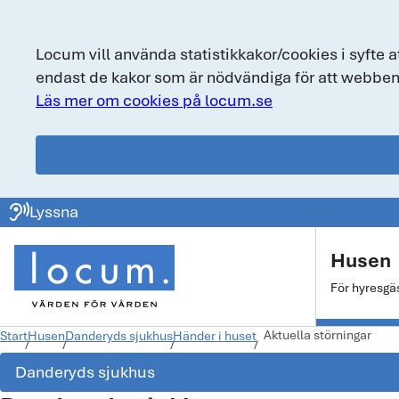
Locum vill använda statistikkakor/cookies i syfte a
endast de kakor som är nödvändiga för att webben
Läs mer om cookies på locum.se
locum.se
ear_sound
Lyssna
Huvudmeny
Husen
För hyresgä
Aktuella störningar
Start
Husen
Danderyds sjukhus
Händer i huset
Danderyds sjukhus