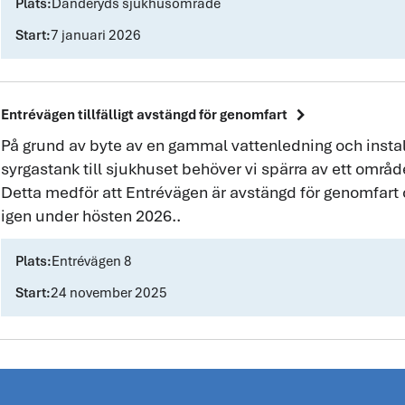
Plats:
Danderyds sjukhusområde
Start:
7 januari 2026
chevron_right
Entrévägen tillfälligt avstängd för genomfart
På grund av byte av en gammal vattenledning och instal
syrgastank till sjukhuset behöver vi spärra av ett områ
Detta medför att Entrévägen är avstängd för genomfar
igen under hösten 2026..
Plats:
Entrévägen 8
Start:
24 november 2025