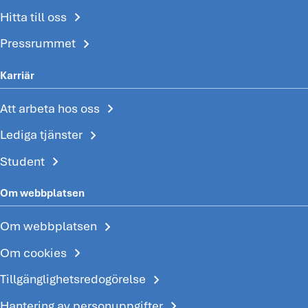
chevron_right
Hitta till oss
chevron_right
Pressrummet
Karriär
chevron_right
Att arbeta hos oss
chevron_right
Lediga tjänster
chevron_right
Student
Om webbplatsen
chevron_right
Om webbplatsen
chevron_right
Om cookies
chevron_right
Tillgänglighetsredogörelse
chevron_right
Hantering av personuppgifter