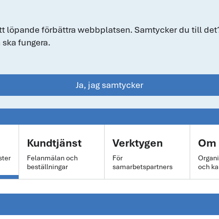
tt löpande förbättra webbplatsen. Samtycker du till det?
 ska fungera.
Ja, jag samtycker
Kundtjänst
Verktygen
Om 
ster
Felanmälan och
För
Organi
beställningar
samarbetspartners
och ka