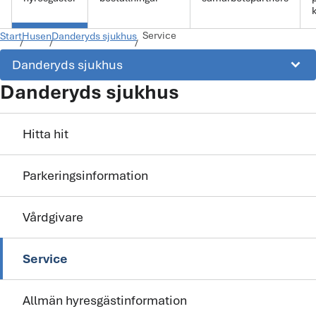
k
Service
Start
Husen
Danderyds sjukhus
keyboard_arrow_down
Danderyds sjukhus
Danderyds sjukhus
Hitta hit
Parkeringsinformation
Vårdgivare
Service
Allmän hyresgästinformation