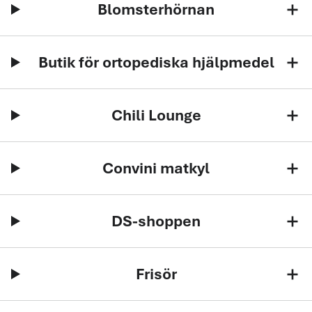
Blomsterhörnan
add
Butik för ortopediska hjälpmedel
add
Chili Lounge
add
Convini matkyl
add
DS-shoppen
add
Frisör
add