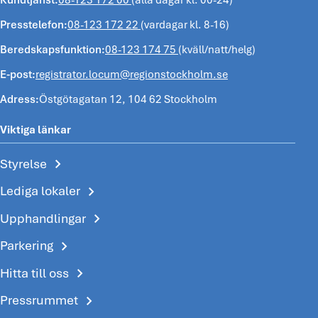
Kundtjänst:
08-123 172 00
(alla dagar kl. 00-24)
Presstelefon:
08-123 172 22
(vardagar kl. 8-16)
Beredskapsfunktion:
08-123 174 75
(kväll/natt/helg)
E-post:
registrator.locum@regionstockholm.se
Adress:
Östgötagatan 12, 104 62 Stockholm
Viktiga länkar
chevron_right
Styrelse
chevron_right
Lediga lokaler
chevron_right
Upphandlingar
chevron_right
Parkering
chevron_right
Hitta till oss
chevron_right
Pressrummet