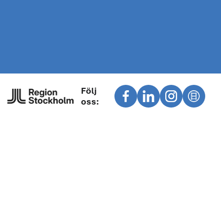
Följ
oss: