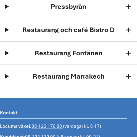
Pressbyrån
add
Restaurang och café Bistro D
add
Restaurang Fontänen
add
Restaurang Marrakech
add
Kontakt
Locums växel:
08-123 170 00
(vardagar kl. 8-17)