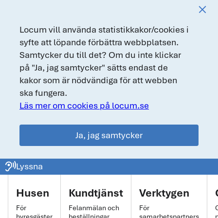
Locum vill använda statistikkakor/cookies i
syfte att löpande förbättra webbplatsen.
Samtycker du till det? Om du inte klickar
på "Ja, jag samtycker" sätts endast de
kakor som är nödvändiga för att webben
ska fungera.
Läs mer om cookies på locum.se
Ja, jag samtycker
locum.se
ear_sound
Lyssna
Huvudmeny
Husen
Kundtjänst
Verktygen
För
Felanmälan och
För
hyresgäster
beställningar
samarbetspartners