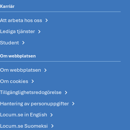
Karriär
chevron_right
Att arbeta hos oss
chevron_right
Lediga tjänster
chevron_right
Student
Om webbplatsen
chevron_right
Om webbplatsen
chevron_right
Om cookies
chevron_right
Tillgänglighetsredogörelse
chevron_right
Hantering av personuppgifter
chevron_right
Locum.se in English
chevron_right
Locum.se Suomeksi